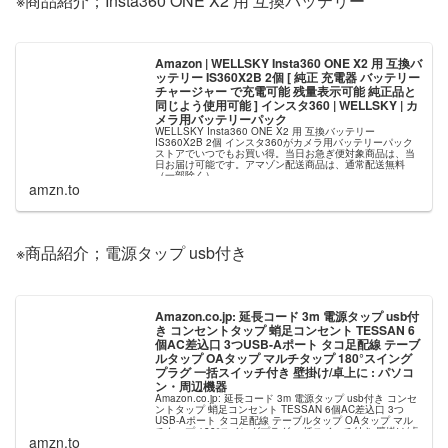
※商品紹介；Insta360 ONE X2 用 互換バッテリー
Amazon | WELLSKY Insta360 ONE X2 用 互換バ
ッテリー IS360X2B 2個 [ 純正 充電器 バッテリー
チャージャー で充電可能 残量表示可能 純正品と
同じよう使用可能 ] インスタ360 | WELLSKY | カ
メラ用バッテリーパック
WELLSKY Insta360 ONE X2 用 互換バッテリー
IS360X2B 2個 インスタ360がカメラ用バッテリーパック
ストアでいつでもお買い得。当日お急ぎ便対象商品は、当
日お届け可能です。アマゾン配送商品は、通常配送無料
（一部除く）。
amzn.to
※商品紹介；電源タップ usb付き
Amazon.co.jp: 延長コード 3m 電源タップ usb付
き コンセントタップ 蛸足コンセント TESSAN 6
個AC差込口 3つUSB-Aポート タコ足配線 テーブ
ルタップ OAタップ マルチタップ 180°スイング
プラグ 一括スイッチ付き 壁掛け/卓上に : パソコ
ン・周辺機器
Amazon.co.jp: 延長コード 3m 電源タップ usb付き コンセ
ントタップ 蛸足コンセント TESSAN 6個AC差込口 3つ
USB-Aポート タコ足配線 テーブルタップ OAタップ マル
チタップ 180°スイングプラグ 一括スイッチ付き 壁掛け/卓
amzn.to
上に : パソコン・周辺機器