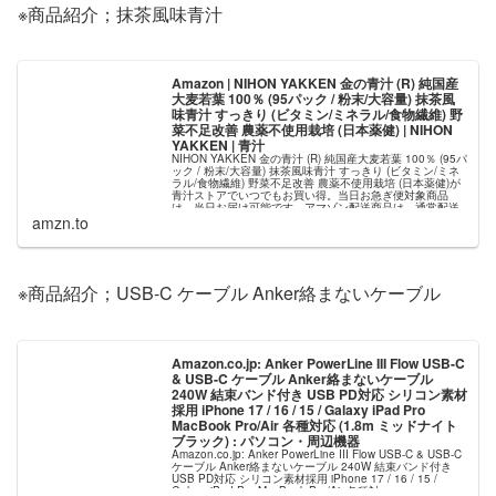
※商品紹介；抹茶風味青汁
Amazon | NIHON YAKKEN 金の青汁 (R) 純国産
大麦若葉 100％ (95パック / 粉末/大容量) 抹茶風
味青汁 すっきり (ビタミン/ミネラル/食物繊維) 野
菜不足改善 農薬不使用栽培 (日本薬健) | NIHON
YAKKEN | 青汁
NIHON YAKKEN 金の青汁 (R) 純国産大麦若葉 100％ (95パ
ック / 粉末/大容量) 抹茶風味青汁 すっきり (ビタミン/ミネ
ラル/食物繊維) 野菜不足改善 農薬不使用栽培 (日本薬健)が
青汁ストアでいつでもお買い得。当日お急ぎ便対象商品
は、当日お届け可能です。アマゾン配送商品は、通常配送
無料（一部除...
amzn.to
※商品紹介；USB-C ケーブル Anker絡まないケーブル
Amazon.co.jp: Anker PowerLine III Flow USB-C
& USB-C ケーブル Anker絡まないケーブル
240W 結束バンド付き USB PD対応 シリコン素材
採用 iPhone 17 / 16 / 15 / Galaxy iPad Pro
MacBook Pro/Air 各種対応 (1.8m ミッドナイト
ブラック) : パソコン・周辺機器
Amazon.co.jp: Anker PowerLine III Flow USB-C & USB-C
ケーブル Anker絡まないケーブル 240W 結束バンド付き
USB PD対応 シリコン素材採用 iPhone 17 / 16 / 15 /
Galaxy iPad Pro MacBook Pro/Air 各種対...