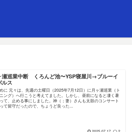
ヶ瀬巡業中断 くろんど池〜YSP寝屋川→ブルーイ
パルス
めに 元々は、先週の土曜日（2025年7月12日）に月ヶ瀬巡業（ト
ニング）へ行こうと考えてました。しかし、昼前になると凄く暑
って、止める事にしました。神（；妻）さんも太鼓のコンサート
って留守だったので、ちょうど良った...
2025.07.17
2