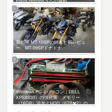
Forza Horizon 5 への挑戦
新相棒 MT-10SPの納車と初レビュ
ー MT-09SPドナドナ
Windows PC（パソコン；DELL
XPS8930）の強化策 メモリー
（16GB）追加とHDD（6TB✖️2）の
増設