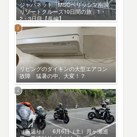
ジャパネット「MSCベリッシマ南国
リゾートクルーズ10日間の旅」1・
2・3日目【長編】
リビングのダイキンの大型エアコン
故障 猛暑の中、大変！？
（振返り） 6月6日（土）月ヶ瀬巡