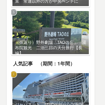
業 常連以外の方が中央ベンチに
（振返り）野外劇場「TAOの丘」 湯
布院観光 二泊三日の大分旅行【長
編】
人気記事 （期間：1年間）
ジャパネット「MSCベリッシマ南国