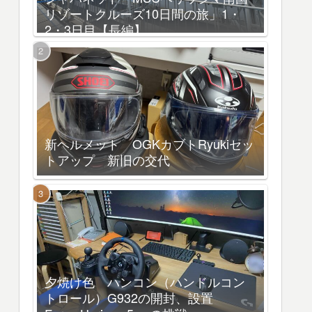
リゾートクルーズ10日間の旅」1・
2・3日目【長編】
新ヘルメット OGKカブトRyukiセッ
トアップ 新旧の交代
夕焼け色 ハンコン（ハンドルコン
トロール）G932の開封、設置