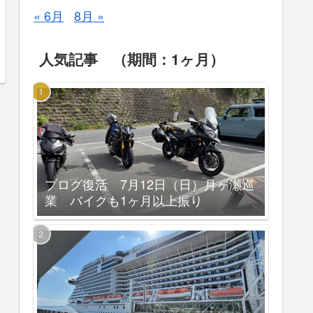
« 6月
8月 »
人気記事 （期間：1ヶ月）
ブログ復活 7月12日（日）月ヶ瀬巡
業 バイクも1ヶ月以上振り