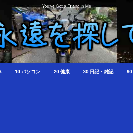
You've Got a Friend in Me
車
10 パソコン
20 健康
30 日記・雑記
9