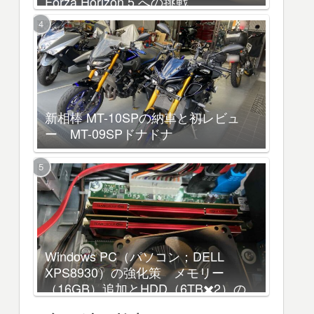
Forza Horizon 5 への挑戦
新相棒 MT-10SPの納車と初レビュ
ー MT-09SPドナドナ
Windows PC（パソコン；DELL
XPS8930）の強化策 メモリー
（16GB）追加とHDD（6TB✖️2）の
増設