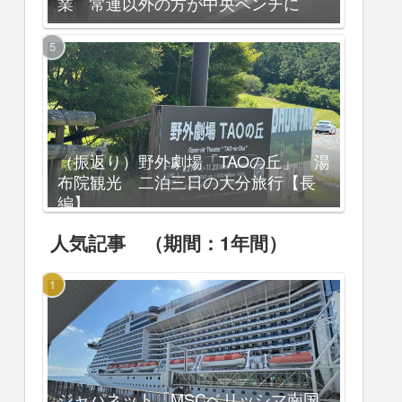
業 常連以外の方が中央ベンチに
（振返り）野外劇場「TAOの丘」 湯
布院観光 二泊三日の大分旅行【長
編】
人気記事 （期間：1年間）
ジャパネット「MSCベリッシマ南国