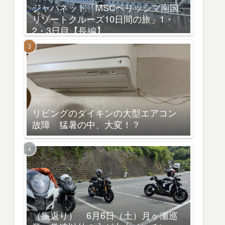
ジャパネット「MSCベリッシマ南国
リゾートクルーズ10日間の旅」1・
2・3日目【長編】
リビングのダイキンの大型エアコン
故障 猛暑の中、大変！？
（振返り） 6月6日（土）月ヶ瀬巡