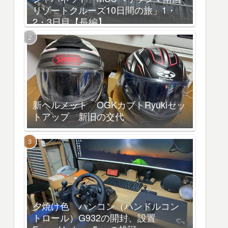
リゾートクルーズ10日間の旅」1・
2・3日目【長編】
新ヘルメット OGKカブトRyukiセッ
トアップ 新旧の交代
夕焼け色 ハンコン（ハンドルコン
トロール）G932の開封、設置