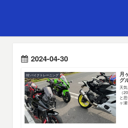
2024-04-30
月
02 バイクトレーニング
グ
天気
（2
と思
ヶ瀬