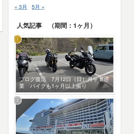
« 3月
5月 »
人気記事 （期間：1ヶ月）
ブログ復活 7月12日（日）月ヶ瀬巡
業 バイクも1ヶ月以上振り