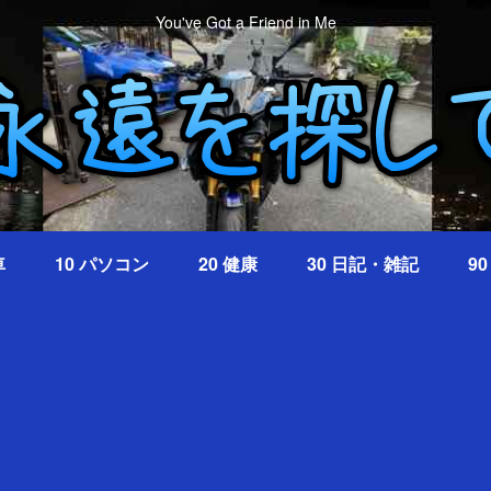
You've Got a Friend in Me
車
10 パソコン
20 健康
30 日記・雑記
9